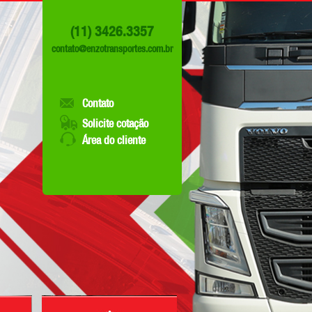
(11) 3426.3357
contato@enzotransportes.com.br
Contato
Solicite cotação
Área do cliente