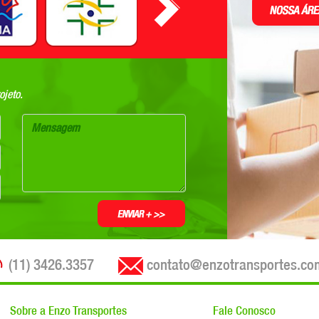
jeto.
(11) 3426.3357
contato@enzotransportes.co
Sobre a Enzo Transportes
Fale Conosco